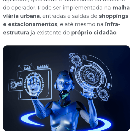
do operador. Pode ser implementada na
malha
viária urbana
, entradas e saídas de
shoppings
e estacionamentos
, e até mesmo na
infra-
estrutura
ja existente do
próprio
cidadão
.